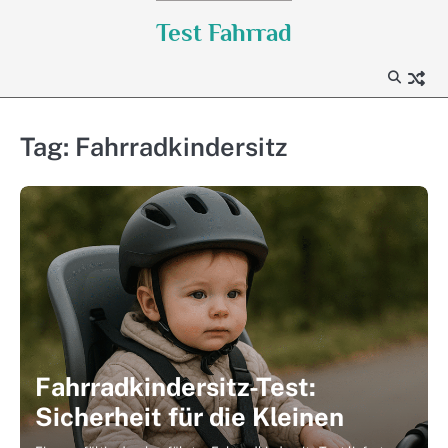
Skip
Test Fahrrad
to
content
Tag:
Fahrradkindersitz
Fahrradkindersitz-Test:
Sicherheit für die Kleinen