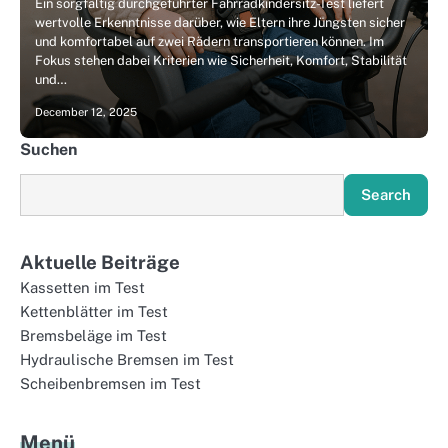
Ein sorgfältig durchgeführter Fahrradkindersitz-Test liefert
wertvolle Erkenntnisse darüber, wie Eltern ihre Jüngsten sicher
und komfortabel auf zwei Rädern transportieren können. Im
Fokus stehen dabei Kriterien wie Sicherheit, Komfort, Stabilität
und…
December 12, 2025
Suchen
Search
Aktuelle Beiträge
Kassetten im Test
Kettenblätter im Test
Bremsbeläge im Test
Hydraulische Bremsen im Test
Scheibenbremsen im Test
Menü