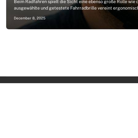
Beim Radfahren spielt die Sicht eine ebenso große Rolle wie
ausgewählte und getestete Fahrradbrille vereint ergonomis
December 8, 2025