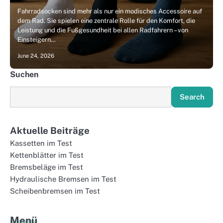
Fahrradsocken sind mehr als nur ein modisches Accessoire auf
dem Rad. Sie spielen eine zentrale Rolle für den Komfort, die
Leistung und die Fußgesundheit bei allen Radfahrern – von
Einsteigern…
June 24, 2026
Suchen
Search
Aktuelle Beiträge
Kassetten im Test
Kettenblätter im Test
Bremsbeläge im Test
Hydraulische Bremsen im Test
Scheibenbremsen im Test
Menü