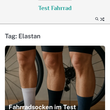
Skip
Test Fahrrad
to
content
Tag:
Elastan
Fahrradsocken im Test