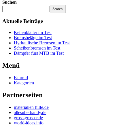
Suchen
Search
Aktuelle Beiträge
Kettenblätter im Test
Bremsbeläge im Test
Hydraulische Bremsen im Test
Scheibenbremsen im Test
Dämpfer fürs MTB im Test
Menü
Fahrrad
Kategorien
Partnerseiten
materialien-hilfe.de
allesuberhandy.de
gross-grosser.de
world-ideas.info