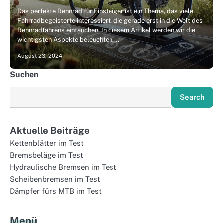
Das perfekte Rennrad für Einsteiger ist ein Thema, das viele
Fahrradbegeisterte interessiert, die gerade erst in die Welt des
Rennradfahrens eintauchen. In diesem Artikel werden wir die
wichtigsten Aspekte beleuchten,…
August 23, 2024
Suchen
Search
Aktuelle Beiträge
Kettenblätter im Test
Bremsbeläge im Test
Hydraulische Bremsen im Test
Scheibenbremsen im Test
Dämpfer fürs MTB im Test
Menü