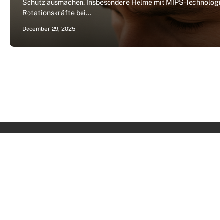
Schutz ausmachen. Insbesondere Helme mit MIPS-Technologie
Rotationskräfte bei…
December 29, 2025