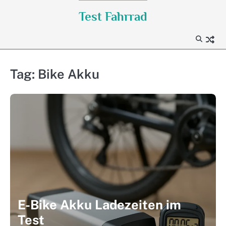
Skip
Test Fahrrad
to
content
Tag:
Bike Akku
E-Bike Akku Ladezeiten im
Test