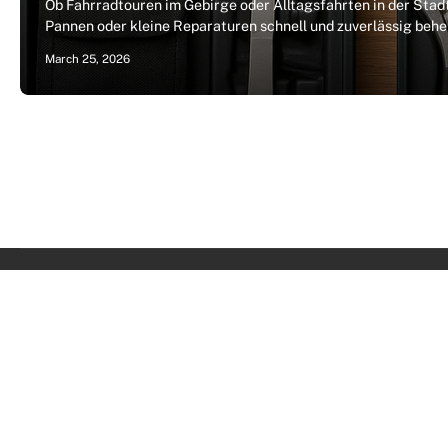
Ob Fahrradtouren im Gebirge oder Alltagsfahrten in der Stad
Pannen oder kleine Reparaturen schnell und zuverlässig behe
March 25, 2026