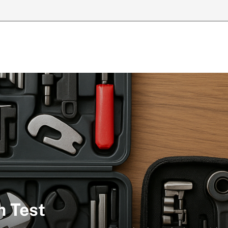
m Test