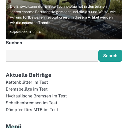
Die Entwicklung der E-Bike-Technologie hat in den letzten
Jahren enorme Fortschritte gemacht und die Art und Weise, wie
wir uns fortbewegen, revolutioniert. In diesem Artikel werden
wir die neuesten Trends…
September 10, 2024
Suchen
Search
Aktuelle Beiträge
Kettenblätter im Test
Bremsbeläge im Test
Hydraulische Bremsen im Test
Scheibenbremsen im Test
Dämpfer fürs MTB im Test
Menü