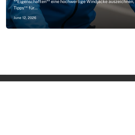
**Eigenschaften** eine hochwertige Windjacke auszeichnen,
Tipps** für…
June 12, 2026