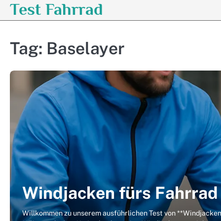
Test Fahrrad
Skip
to
content
Tag:
Baselayer
Windjacken fürs Fahrrad
Willkommen zu unserem ausführlichen Test von **Windjacken f