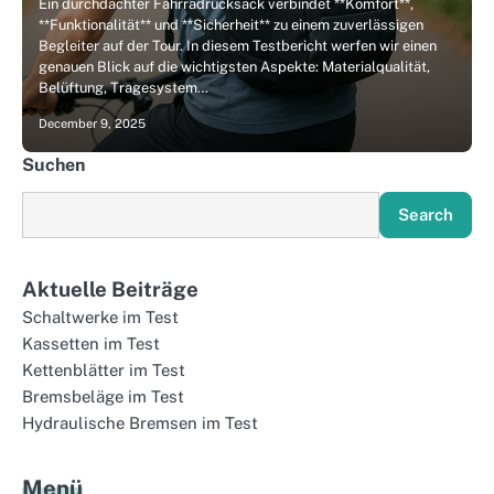
Ein durchdachter Fahrradrucksack verbindet **Komfort**,
**Funktionalität** und **Sicherheit** zu einem zuverlässigen
Begleiter auf der Tour. In diesem Testbericht werfen wir einen
genauen Blick auf die wichtigsten Aspekte: Materialqualität,
Belüftung, Tragesystem…
December 9, 2025
Suchen
Search
Aktuelle Beiträge
Schaltwerke im Test
Kassetten im Test
Kettenblätter im Test
Bremsbeläge im Test
Hydraulische Bremsen im Test
Menü