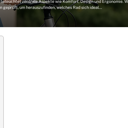
beleuchtet zentrale Aspekte wie Komfort, Design und Ergonomie. W
n geprüft, um herauszufinden, welches Rad sich ideal…