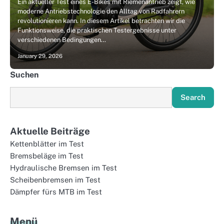
Ein aktueller Test eines E-Bikes mit Riemenantrieb zeigt, wie
moderne Antriebstechnologie den Alltag von Radfahrern
revolutionieren kann. In diesem Artikel betrachten wir die
Funktionsweise, die praktischen Testergebnisse unter
verschiedenen Bedingungen…
January 29, 2026
Suchen
Search
Aktuelle Beiträge
Kettenblätter im Test
Bremsbeläge im Test
Hydraulische Bremsen im Test
Scheibenbremsen im Test
Dämpfer fürs MTB im Test
Menü