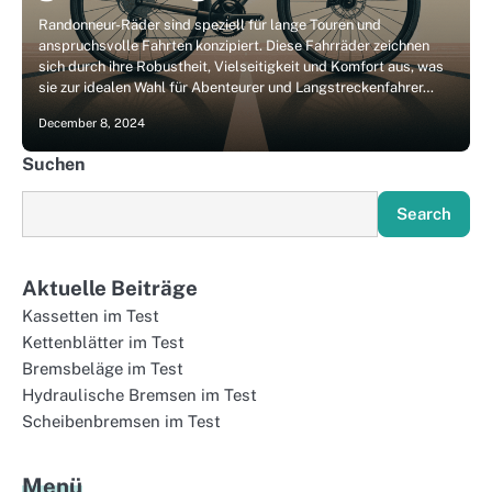
Randonneur-Räder sind speziell für lange Touren und
anspruchsvolle Fahrten konzipiert. Diese Fahrräder zeichnen
sich durch ihre Robustheit, Vielseitigkeit und Komfort aus, was
sie zur idealen Wahl für Abenteurer und Langstreckenfahrer…
December 8, 2024
Suchen
Search
Aktuelle Beiträge
Kassetten im Test
Kettenblätter im Test
Bremsbeläge im Test
Hydraulische Bremsen im Test
Scheibenbremsen im Test
Menü