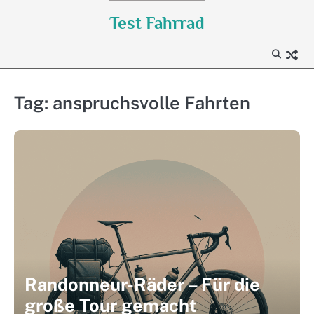
Skip
Test Fahrrad
to
content
Tag:
anspruchsvolle Fahrten
Randonneur-Räder – Für die
große Tour gemacht