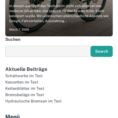
In diesem ausführlichen Testbericht dreht sich alles um das
moderne Urban Bike, das speziell für den Einsatz in der Stadt
konzipiert wurde. Wir untersuchen unterschiedliche Aspekte wie
Design, Fahrverhalten, Ausstattung…
March 7, 2026
Suchen
Search
Aktuelle Beiträge
Schaltwerke im Test
Kassetten im Test
Kettenblätter im Test
Bremsbeläge im Test
Hydraulische Bremsen im Test
Menü