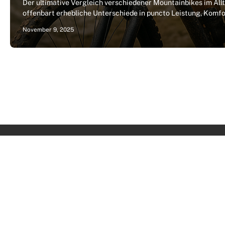
Der ultimative Vergleich verschiedener Mountainbikes im Allt
offenbart erhebliche Unterschiede in puncto Leistung, Komfo
November 9, 2025