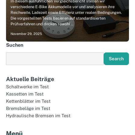
In diesem ausführlichen Vergleichsbericht stellen wir
verschiedene E-Bike Akkumodelle vor und analysieren ihre
Reichweite, Ladezeit sowie Effizienz unter realen Bedingungen.
Die vorgestellten Tests basieren auf standardisierten
Prüfverfahren und decken sowohl…
November 29, 2025
Suchen
Search
Aktuelle Beiträge
Schaltwerke im Test
Kassetten im Test
Kettenblätter im Test
Bremsbeläge im Test
Hydraulische Bremsen im Test
Menü