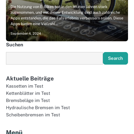
Die Nutzung von E-Bikes hat in den letzten Jahren stark
zugenommen, und mit dieser Entwicklung sind auch zahlreiche
Apps entstanden, die das Fahrerlebnis verbessern sollen. Diese
Apps bieten eine Vielzahl…
September 4, 2024
Suchen
Search
Aktuelle Beiträge
Kassetten im Test
Kettenblätter im Test
Bremsbeläge im Test
Hydraulische Bremsen im Test
Scheibenbremsen im Test
Menü