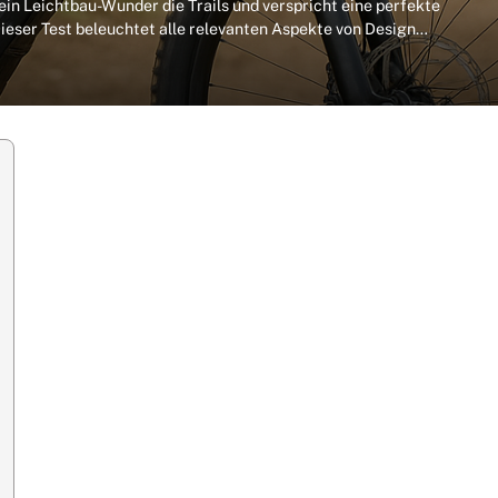
n Leichtbau-Wunder die Trails und verspricht eine perfekte
 Dieser Test beleuchtet alle relevanten Aspekte von Design…