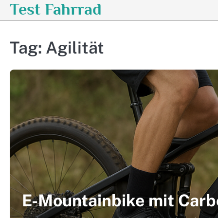
Test Fahrrad
Skip
to
content
Tag:
Agilität
E-Mountainbike mit Car