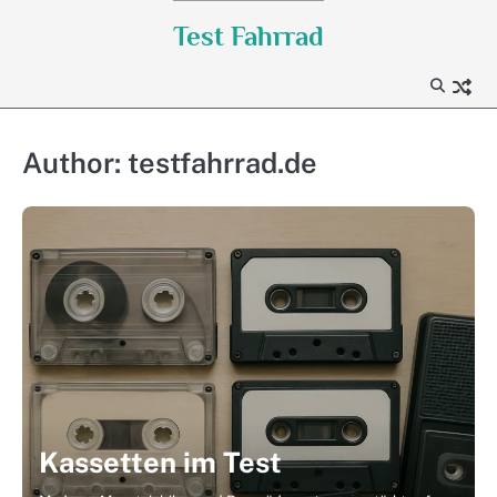
Skip
Test Fahrrad
to
content
Author:
testfahrrad.de
Kassetten im Test