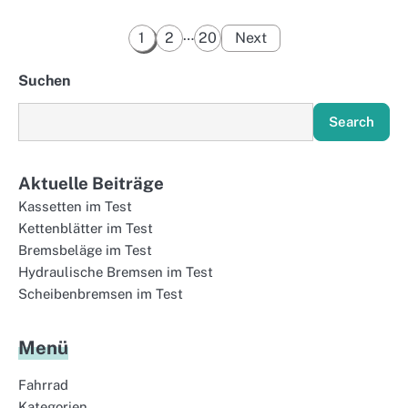
Posts
…
1
2
20
Next
pagination
Suchen
Search
Aktuelle Beiträge
Kassetten im Test
Kettenblätter im Test
Bremsbeläge im Test
Hydraulische Bremsen im Test
Scheibenbremsen im Test
Menü
Fahrrad
Kategorien